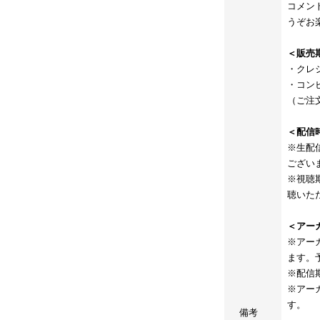
コメン
うぞお
＜販売
・クレジ
・コンビ
（ご注
＜配信
※生配
ござい
※視聴
聴いた
＜アー
※アー
ます。
※配信
※アー
す。
備考