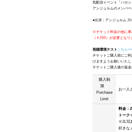
気配信イベント「ハロシ
アンジュルムのメンバー
●出演：アンジュルム 川
※チケット料金の他に事
（￥250）が必要となり
視聴環境テスト
こちら>>
チケットご購入前にご利
けますようお願いいたし
チケットご購入後の返金
購入制
限
お一人さ
Purchase
Limit
料金：2
トーク
※2L
好きな