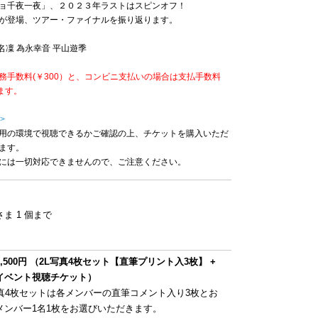
ョ千夜一夜」、２０２３年ラストはスピンオフ！
が登場、ツアー・ファイナルを振り返ります。
名凜 為永幸音 平山遊季
務手数料(￥300）と、コンビニ支払いの場合は支払手数料
ます。
>
用の環境で視聴できるかご確認の上、チケットを購入いただ
ます。
には一切対応できませんので、ご注意ください。
ま 1 個まで
,500円 （2L写真4枚セット【直筆プリント入3枚】 +
イベント視聴チケット）
写真4枚セットは各メンバーの直筆コメント入り3枚とお
メンバー1名1枚をお選びいただきます。