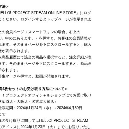
方法＞
LLO! PROJECT STREAM ONLINE STORE」にログ
てください。ログインするとトップページが表示されま
上の会員ページ（スマートフォンの場合、右上の
NU」中のにあります。）を押すと、お客様の会員情報が
れます。そのままページを下にスクロールすると、購入
歴が表示されます。
入商品履歴にて該当の商品を選択すると、注文詳細が表
ます。そのままページを下にスクロールすると、商品画
示されます。
再生マークを押すと、動画が開始されます。
写真4枚セットのお受け取り方法について＞
ー！プロジェクトオフィシャルショップにてお受け取り
秋葉原店・大阪店・名古屋大須店）
期間：2024年1月24日（水）～2024年4月30日
まで
受け取りに関してはHELLO! PROJECT STREAM
のアドレスに2024年1月23日（火）までにお送りいたし