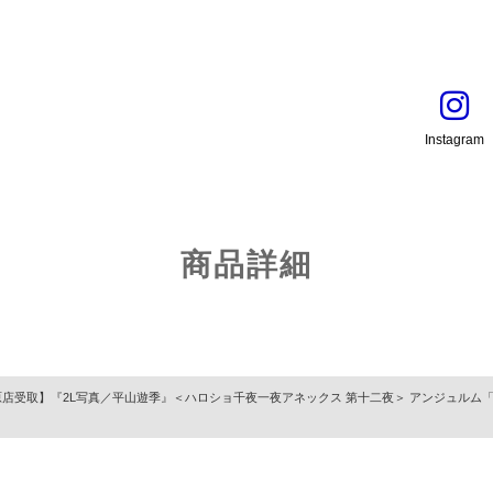
Instagram
商品詳細
店受取】『2L写真／平山遊季』＜ハロショ千夜一夜アネックス 第十二夜＞ アンジュルム「11