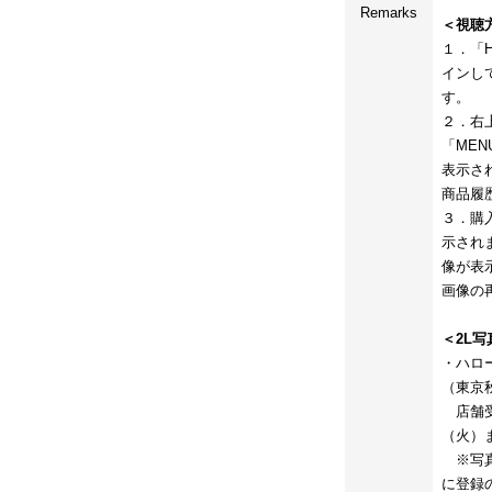
Remarks
＜視聴
１．「HE
インし
す。
２．右
「ME
表示さ
商品履
３．購
示され
像が表
画像の
＜2L
・ハロ
（東京
店舗受取
（火）
※写真の
に登録