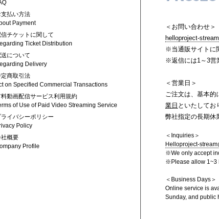
AQ
お支払い方法
bout Payment
＜お問い合わせ＞
配信チケットに関して
helloproject-strea
egarding Ticket Distribution
※当通販サイトに
配送について
※返信には1～3
egarding Delivery
特定商取引法
＜営業日＞
ct on Specified Commercial Transactions
ご注文は、基本的に
有料動画配信サービス利用規約
erms of Use of Paid Video Streaming Service
業日
といたしてお
弊社指定の長期休
プライバシーポリシー
rivacy Policy
＜Inquiries＞
会社概要
Helloproject-stream
ompany Profile
※We only accept inq
※Please allow 1~3 b
＜Business Days＞
Online service is av
Sunday, and public 