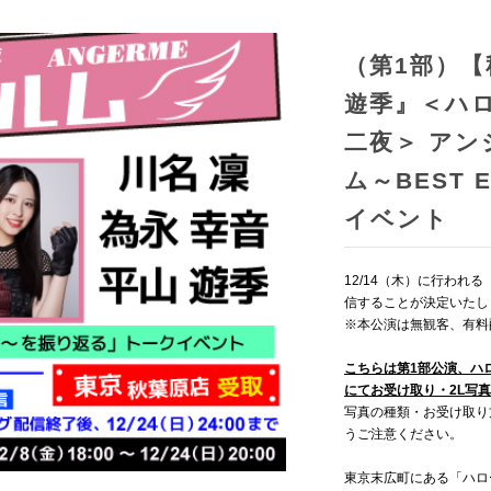
（第1部）【
遊季』＜ハ
二夜＞ アン
ム～BEST 
イベント
12/14（木）に行われ
信することが決定いたし
※本公演は無観客、有料
こちらは第1部公演、ハ
にてお受け取り・2L写真
写真の種類・お受け取り
うご注意ください。
東京末広町にある「ハロ