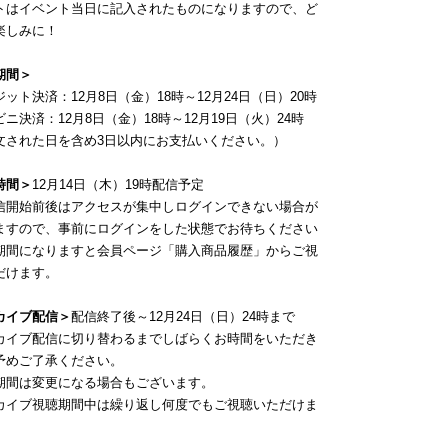
トはイベント当日に記入されたものになりますので、ど
楽しみに！
期間＞
ット決済：12月8日（金）18時～12月24日（日）20時
ニ決済：12月8日（金）18時～12月19日（火）24時
文された日を含め3日以内にお支払いください。）
時間＞
12月14日（木）19時配信予定
信開始前後はアクセスが集中しログインできない場合が
ますので、事前にログインをした状態でお待ちください
期間になりますと会員ページ「購入商品履歴」からご視
だけます。
カイブ配信＞
配信終了後～12月24日（日）24時まで
カイブ配信に切り替わるまでしばらくお時間をいただき
予めご了承ください。
期間は変更になる場合もございます。
カイブ視聴期間中は繰り返し何度でもご視聴いただけま