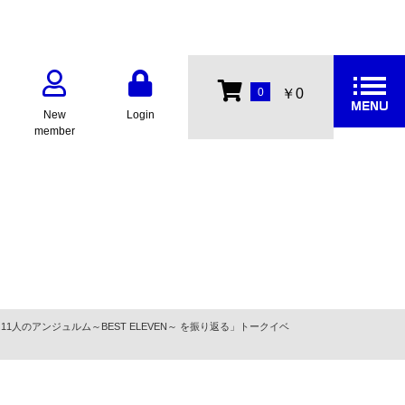
0
￥0
New
Login
member
人のアンジュルム～BEST ELEVEN～ を振り返る」トークイベ