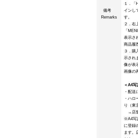
１．「HE
備考
インし
Remarks
す。
２．右
「ME
表示さ
商品履
３．購
示され
像が表
画像の
＜A4
・配送
・ハロ
り（東
→店舗受
※A4写
に登録
ます。