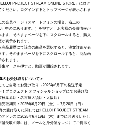
LLO! PROJECT STREAM ONLINE STORE」にログ
てください。ログインするとトップページが表示されま
上の会員ページ（スマートフォンの場合、右上の
NU」中のにあります。）を押すと、お客様の会員情報が
れます。そのままページを下にスクロールすると、購入
歴が表示されます。
入商品履歴にて該当の商品を選択すると、注文詳細が表
ます。そのままページを下にスクロールすると、商品画
示されます。
再生マークを押すと、動画が開始されます。
写真のお受け取りについて＞
にてご自宅でお受け取り→2025年6月下旬発送予定
ー！プロジェクト オフィシャルショップにてお受け取
京秋葉原店・名古屋大須店・大阪店）
取期間：2025年6月20日（金）～7月20日（日）
真の受け取りに関してはHELLO! PROJECT STREAM
のアドレスに2025年6月19日（木）までにお送りいたし
店舗受取の際には、メールと身分証をレジにてご提示く