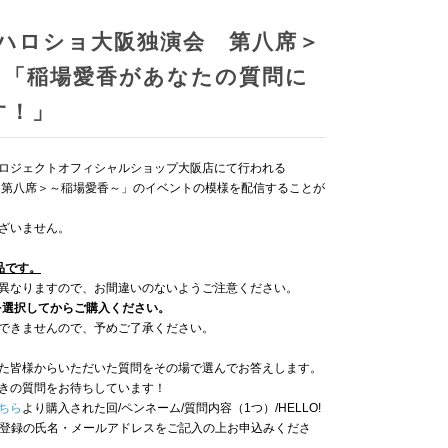
＜ハロショ大阪独演会 第八席＞
～「稲場愛香があなたの質問に
す！」
！プロジェクトオフィシャルショップ大阪店にて行われる
 第八席＞～稲場愛香～」のイベントの模様を配信することが
ざいません。
品です。
異なりますので、お間違いのないようご注意ください。
を選択してからご購入ください。
できませんので、予めご了承ください。
た皆様からいただいた質問をその場で選んでお答えします。
きの質問をお待ちしています！
ちら
より購入された回/ペンネーム/質問内容（1つ）/HELLO!
AMにご登録の氏名・メールアドレスをご記入の上お申込みくださ