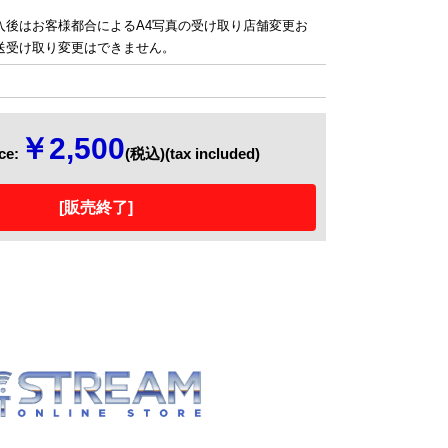
。
入後はお客様都合によるA4写真の受け取り店舗変更お
送受け取り変更はできません。
￥2,500
e:
(税込)(tax included)
[販売終了]