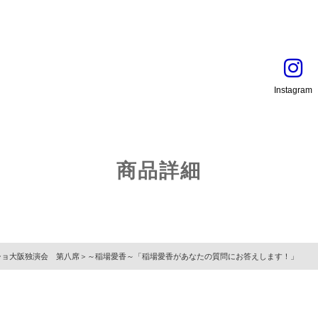
Instagram
商品詳細
ショ大阪独演会 第八席＞～稲場愛香～「稲場愛香があなたの質問にお答えします！」