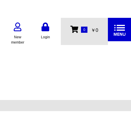
0
￥0
New
Login
member