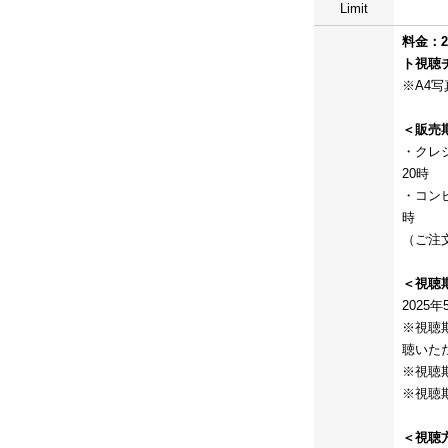
Limit
料金：2
ト視聴
※A4
＜販売
・クレジ
20時
・コンビ
時
（ご注
＜視聴
2025
※視聴
聴いた
※視聴
※視聴
＜視聴