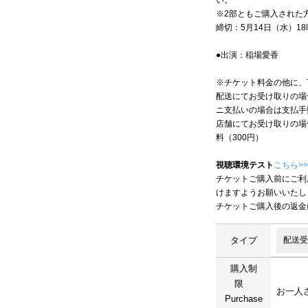
い。
※2部ともご購入された
締切：5月14日（水）18
●出演：稲場愛香
※チケット料金の他に、
配送にてお受け取りの場合
ニ支払いの場合は支払手
店舗にてお受け取りの場
料（300円）
視聴環境テスト
こちら>>
チケットご購入前にご利
けますようお願いいたし
チケットご購入後の返金
タイプ
購入制
限
お一人さ
Purchase