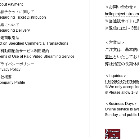
bout Payment
＜お問い合わせ＞
配信チケットに関して
helloproject-strea
egarding Ticket Distribution
※当通販サイトに
配送について
※返信には1～3
egarding Delivery
特定商取引法
＜営業日＞
ct on Specified Commercial Transactions
ご注文は、基本的に
有料動画配信サービス利用規約
erms of Use of Paid Video Streaming Service
業日
といたしてお
弊社指定の長期休
プライバシーポリシー
rivacy Policy
＜Inquiries＞
会社概要
Helloproject-stream
ompany Profile
※We only accept inq
※Please allow 1~3 b
＜Business Days＞
Online service is av
Sunday, and public 