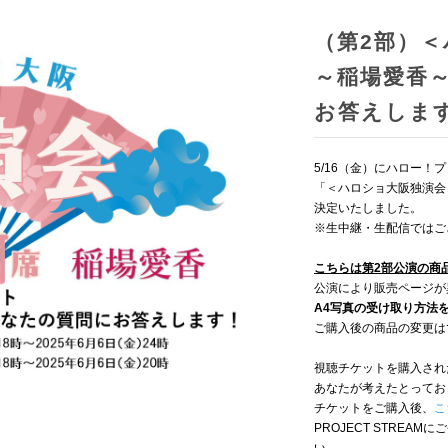
（第2部）
～稲場愛香
お答えしま
5/16（金）にハロー
「＜ハロショ大阪独演会
決定いたしました。
※生中継・生配信ではご
こちらは第2部公演の商
公演により販売ページが
A4写真の受け取り方法
ご購入後の商品の変更は
視聴チケットを購入され
あなたが考えたとってお
チケットをご購入後、
こ
PROJECT STRE