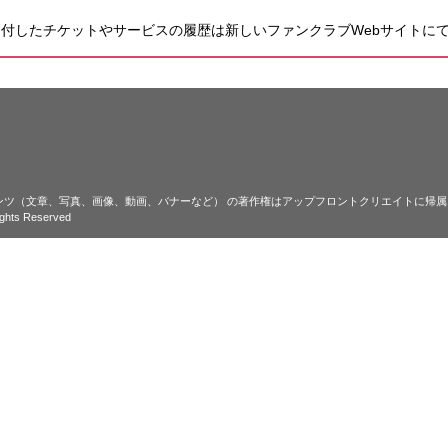
降に受付したチケットやサービスの履歴は新しいファンクラブWebサイトに
ンツ（文章、写真、画像、動画、バナーなど） の著作権はアップフロントクリエイトに帰属
ghts Reserved