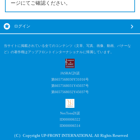
ージにてご確認ください。
ログイン
当サイトに掲載されている全てのコンテンツ（文章、写真、画像、動画、バナーな
ど）の著作権はアップフロントインターナショナルに帰属しています。
JASRAC許諾
第6657568030Y31016号
第6657568031Y45037号
第6657568032Y45037号
NexTone許諾
ID000006322
ID000006514
（C）Copyright UP-FRONT INTERNATIONAL All Rights Reserved