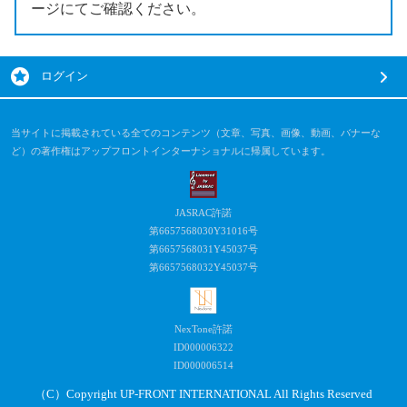
ージにてご確認ください。
ログイン
当サイトに掲載されている全てのコンテンツ（文章、写真、画像、動画、バナーな
ど）の著作権はアップフロントインターナショナルに帰属しています。
JASRAC許諾
第6657568030Y31016号
第6657568031Y45037号
第6657568032Y45037号
NexTone許諾
ID000006322
ID000006514
（C）Copyright UP-FRONT INTERNATIONAL All Rights Reserved