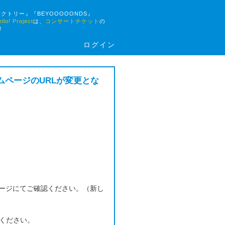
ァクトリー』『BEYOOOOONDS』
 Project
は、
コンサートチケット
の
！
ログイン
ームページのURLが変更とな
ージにてご確認ください。（新し
認ください。