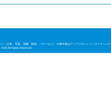
ンツ（文章、写真、画像、動画、バナーなど） の著作権はアップフロントインターナショ
026 All Rights Reserved