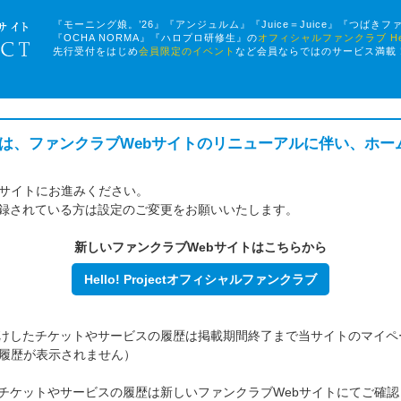
『モーニング娘。’26』『アンジュルム』『Juice＝Juice』『つばきフ
『OCHA NORMA』『ハロプロ研修生』の
オフィシャルファンクラブ Hello!
先行受付をはじめ
会員限定のイベント
など会員ならではのサービス満載
ファンクラブは、ファンクラブWebサイトのリニューアルに伴い、ホ
bサイトにお進みください。
録されている方は設定のご変更をお願いいたします。
新しいファンクラブWebサイトはこちらから
Hello! Projectオフィシャルファンクラブ
けしたチケットやサービスの履歴は掲載期間終了まで当サイトのマイペ
は履歴が表示されません）
したチケットやサービスの履歴は新しいファンクラブWebサイトにてご確