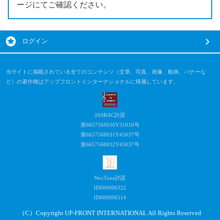
ージにてご確認ください。
ログイン
当サイトに掲載されている全てのコンテンツ（文章、写真、画像、動画、バナーな
ど）の著作権はアップフロントインターナショナルに帰属しています。
JASRAC許諾
第6657568030Y31016号
第6657568031Y45037号
第6657568032Y45037号
NexTone許諾
ID000006322
ID000006514
（C）Copyright UP-FRONT INTERNATIONAL All Rights Reserved