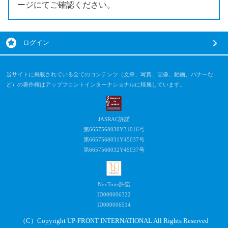
ージにてご確認ください。
ログイン
当サイトに掲載されている全てのコンテンツ（文章、写真、画像、動画、バナーな
ど）の著作権はアップフロントインターナショナルに帰属しています。
JASRAC許諾
第6657568030Y31016号
第6657568031Y45037号
第6657568032Y45037号
NexTone許諾
ID000006322
ID000006514
（C）Copyright UP-FRONT INTERNATIONAL All Rights Reserved