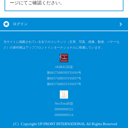
ージにてご確認ください。
ログイン
当サイトに掲載されている全てのコンテンツ（文章、写真、画像、動画、バナーな
ど）の著作権はアップフロントインターナショナルに帰属しています。
JASRAC許諾
第6657568030Y31016号
第6657568031Y45037号
第6657568032Y45037号
NexTone許諾
ID000006322
ID000006514
（C）Copyright UP-FRONT INTERNATIONAL All Rights Reserved