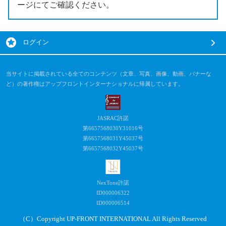
ージにてご確認ください。
ログイン
当サイトに掲載されている全てのコンテンツ（文章、写真、画像、動画、バナーな
ど）の著作権はアップフロントインターナショナルに帰属しています。
JASRAC許諾
第6657568030Y31016号
第6657568031Y45037号
第6657568032Y45037号
NexTone許諾
ID000006322
ID000006514
（C）Copyright UP-FRONT INTERNATIONAL All Rights Reserved