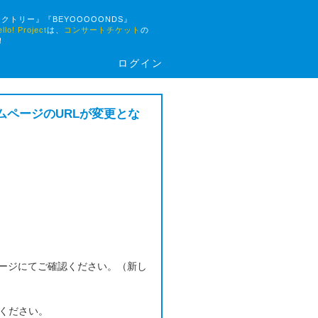
ァクトリー』『BEYOOOOONDS』
 Project
は、
コンサートチケット
の
！
ログイン
ームページのURLが変更とな
ージにてご確認ください。（新し
認ください。