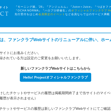
『モーニング娘。’26』『アンジュルム』『Juice＝Juice』『つばきフ
『OCHA NORMA』『ハロプロ研修生』の
オフィシャルファンクラブ Hello!
先行受付をはじめ
会員限定のイベント
など会員ならではのサービス満載
ファンクラブは、ファンクラブWebサイトのリニューアルに伴い、ホ
bサイトにお進みください。
録されている方は設定のご変更をお願いいたします。
新しいファンクラブWebサイトはこちらから
Hello! Projectオフィシャルファンクラブ
けしたチケットやサービスの履歴は掲載期間終了まで当サイトのマイペ
は履歴が表示されません）
したチケットやサービスの履歴は新しいファンクラブWebサイトにてご確