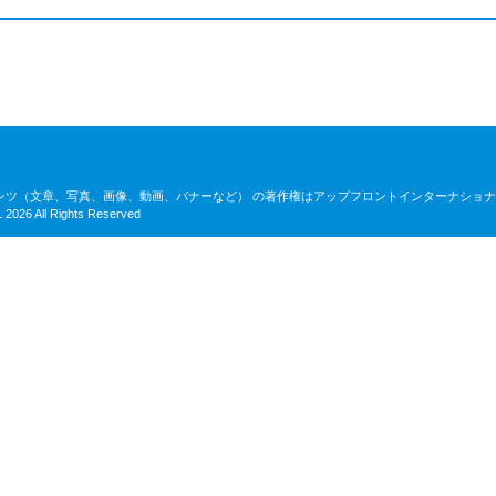
ンツ（文章、写真、画像、動画、バナーなど） の著作権はアップフロントインターナショ
026 All Rights Reserved