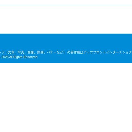
ンツ（文章、写真、画像、動画、バナーなど） の著作権はアップフロントインターナショ
026 All Rights Reserved