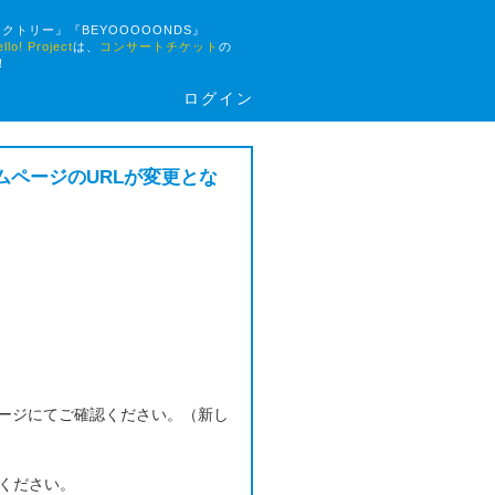
ァクトリー』『BEYOOOOONDS』
 Project
は、
コンサートチケット
の
！
ログイン
ームページのURLが変更とな
ージにてご確認ください。（新し
認ください。