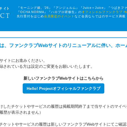
『モーニング娘。’26』『アンジュルム』『Juice＝Juice』『つばきフ
『OCHA NORMA』『ハロプロ研修生』の
オフィシャルファンクラブ Hello!
先行受付をはじめ
会員限定のイベント
など会員ならではのサービス満載
ファンクラブは、ファンクラブWebサイトのリニューアルに伴い、ホ
bサイトにお進みください。
録されている方は設定のご変更をお願いいたします。
新しいファンクラブWebサイトはこちらから
Hello! Projectオフィシャルファンクラブ
けしたチケットやサービスの履歴は掲載期間終了まで当サイトのマイペ
は履歴が表示されません）
したチケットやサービスの履歴は新しいファンクラブWebサイトにてご確