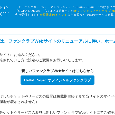
『モーニング娘。’26』『アンジュルム』『Juice＝Juice』『つばきフ
『OCHA NORMA』『ハロプロ研修生』の
オフィシャルファンクラブ Hello!
先行受付をはじめ
会員限定のイベント
など会員ならではのサービス満載
ファンクラブは、ファンクラブWebサイトのリニューアルに伴い、ホ
bサイトにお進みください。
録されている方は設定のご変更をお願いいたします。
新しいファンクラブWebサイトはこちらから
Hello! Projectオフィシャルファンクラブ
けしたチケットやサービスの履歴は掲載期間終了まで当サイトのマイペ
は履歴が表示されません）
したチケットやサービスの履歴は新しいファンクラブWebサイトにてご確