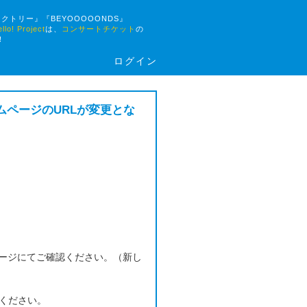
ァクトリー』『BEYOOOOONDS』
 Project
は、
コンサートチケット
の
！
ログイン
ームページのURLが変更とな
ージにてご確認ください。（新し
認ください。