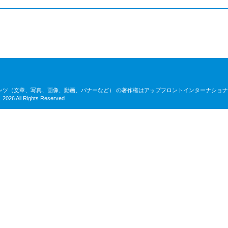
ンツ（文章、写真、画像、動画、バナーなど） の著作権はアップフロントインターナショ
026 All Rights Reserved