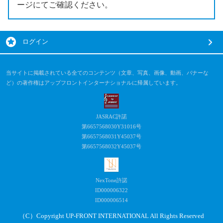
ージにてご確認ください。
ログイン
当サイトに掲載されている全てのコンテンツ（文章、写真、画像、動画、バナーな
ど）の著作権はアップフロントインターナショナルに帰属しています。
JASRAC許諾
第6657568030Y31016号
第6657568031Y45037号
第6657568032Y45037号
NexTone許諾
ID000006322
ID000006514
（C）Copyright UP-FRONT INTERNATIONAL All Rights Reserved