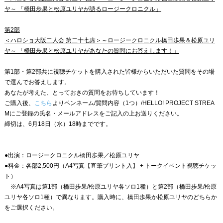
ヤ～ 「橋田歩果と松原ユリヤが語るロージークロニクル」
第2部
＜ハロショ大阪二人会 第二十七席＞～ロージークロニクル橋田歩果＆松原ユリ
ヤ～ 「橋田歩果と松原ユリヤがあなたの質問にお答えします！」
第1部・第2部共に視聴チケットを購入された皆様からいただいた質問をその場
で選んでお答えします。
あなたが考えた、とっておきの質問をお待ちしています！
ご購入後、
こちら
よりペンネーム/質問内容（1つ）/HELLO! PROJECT STREA
Mにご登録の氏名・メールアドレスをご記入の上お送りください。
締切は、6月18日（水）18時までです。
●出演：ロージークロニクル橋田歩果／松原ユリヤ
●料金：各部2,500円（A4写真【直筆プリント入】 + トークイベント視聴チケッ
ト）
※A4写真は第1部（橋田歩果/松原ユリヤ各ソロ1種）と第2部（橋田歩果/松原
ユリヤ各ソロ1種）で異なります。購入時に、橋田歩果か松原ユリヤのどちらか
をご選択ください。