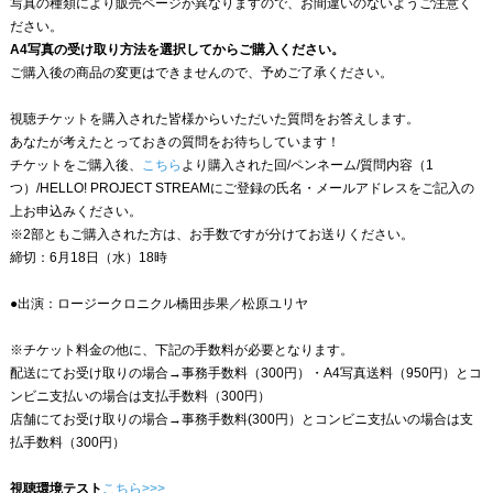
写真の種類により販売ページが異なりますので、お間違いのないようご注意く
ださい。
A4写真の受け取り方法を選択してからご購入ください。
ご購入後の商品の変更はできませんので、予めご了承ください。
視聴チケットを購入された皆様からいただいた質問をお答えします。
あなたが考えたとっておきの質問をお待ちしています！
チケットをご購入後、
こちら
より購入された回/ペンネーム/質問内容（1
つ）/HELLO! PROJECT STREAMにご登録の氏名・メールアドレスをご記入の
上お申込みください。
※2部ともご購入された方は、お手数ですが分けてお送りください。
締切：6月18日（水）18時
●出演：ロージークロニクル橋田歩果／松原ユリヤ
※チケット料金の他に、下記の手数料が必要となります。
配送にてお受け取りの場合→事務手数料（300円）・A4写真送料（950円）とコ
ンビニ支払いの場合は支払手数料（300円）
店舗にてお受け取りの場合→事務手数料(300円）とコンビニ支払いの場合は支
払手数料（300円）
視聴環境テスト
こちら>>>