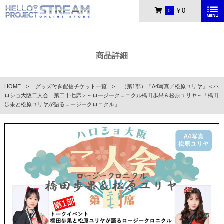
￥0
0
商品詳細
HOME
グッズ付き配信チケット一覧
（第1部）『A4写真／松原ユリヤ』＜ハ
ロショ大阪二人会 第二十七席＞～ロージークロニクル橋田歩果＆松原ユリヤ～「橋田
歩果と松原ユリヤが語るロージークロニクル」